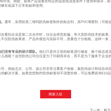
使用环境。例如，如果产品需要在特定的温度或湿度条件下使用和保存，那
能够在低温下正常粘贴和使用。
慎。
通常，采用软质二维码防伪标签制作的粘合剂，其PVC增塑剂（可能
司在看到企业是第二次合作时，往往会肆意欺骗，夸大其防伪技术的效果
上不仅防伪效果差，产品外观也与实际不符，质量也十分粗糙。这样一来
他们没有专业的设计团队。
他们只是对之前的标签进行修改，换个标志或
作儿戏呢？这些防伪公司仅仅是为了印刷而存在，而不是为了服务于企业
公司，例如北京、公司。该公司非常注重客户体验，集防伪设计和综合供
伪解决方案。如果您想制作防伪标签却不清楚价格，可以免费咨询510
商家入驻
？
下一篇：
厨卫