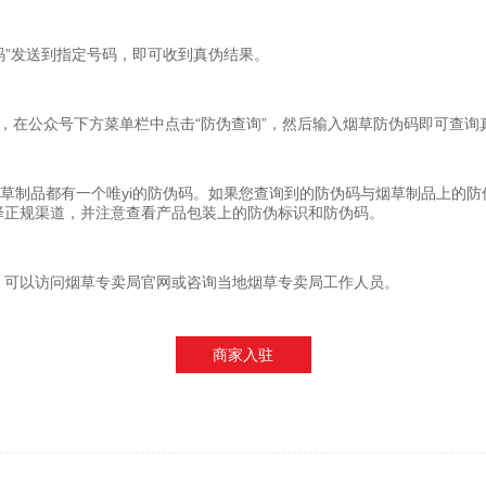
码”发送到指定号码，即可收到真伪结果。
，在公众号下方菜单栏中点击“防伪查询”，然后输入烟草防伪码即可查询
烟草制品都有一个唯yi的防伪码。如果您查询到的防伪码与烟草制品上的
择正规渠道，并注意查看产品包装上的防伪标识和防伪码。
，可以访问烟草专卖局官网或咨询当地烟草专卖局工作人员。
商家入驻
）