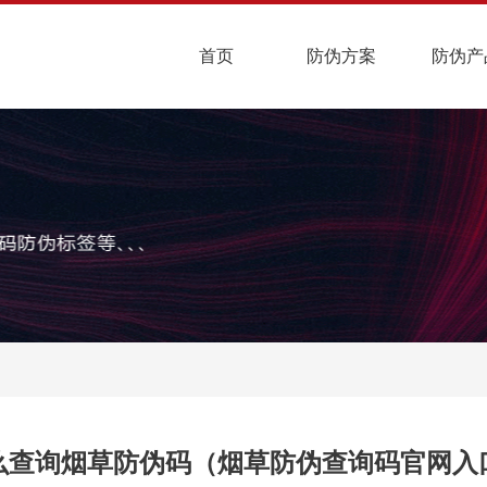
首页
防伪方案
防伪产
么查询烟草防伪码（烟草防伪查询码官网入