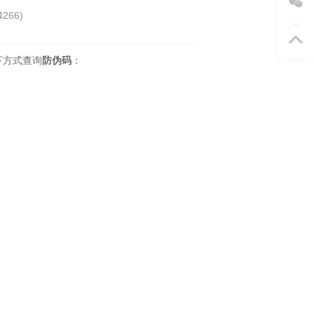
4266
)
下方式查询
防伪码
：