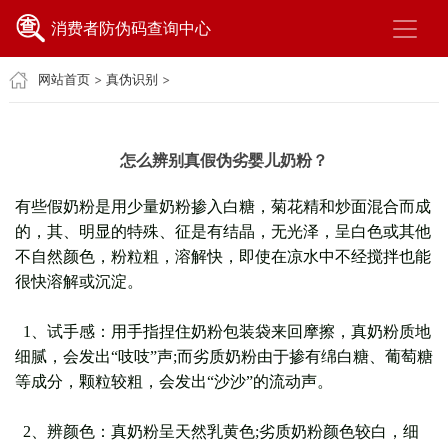
消费者防伪码查询中心
网站首页
>
真伪识别
>
怎么辨别真假伪劣婴儿奶粉？
有些假奶粉是用少量奶粉掺入白糖，菊花精和炒面混合而成
的，其、明显的特殊、征是有结晶，无光泽，呈白色或其他
不自然颜色，粉粒粗，溶解快，即使在凉水中不经搅拌也能
很快溶解或沉淀。
1、试手感：用手指捏住奶粉包装袋来回摩擦，真奶粉质地
细腻，会发出“吱吱”声;而劣质奶粉由于掺有绵白糖、葡萄糖
等成分，颗粒较粗，会发出“沙沙”的流动声。
2、辨颜色：真奶粉呈天然乳黄色;劣质奶粉颜色较白，细