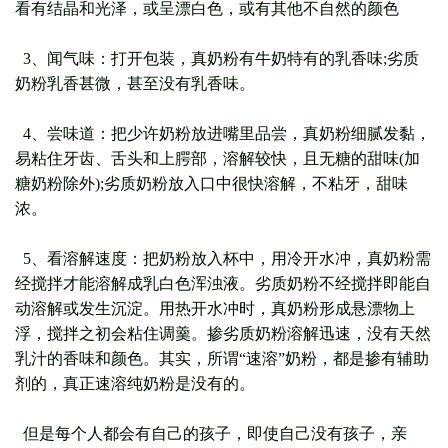
看有结晶和光泽，或呈漂白色，或有其他不自然的颜色
3、闻气味：打开包装，真奶粉有牛奶特有的乳香味;劣质
奶粉乳香甚微，甚至没有乳香味。
4、尝味道：把少许奶粉放进嘴里品尝，真奶粉细腻发黏，
易粘住牙齿、舌头和上腭部，溶解较快，且无糖的甜味(加
糖奶粉除外);劣质奶粉放入口中很快溶解，不粘牙，甜味
浓。
5、看溶解速度：把奶粉放入杯中，用冷开水冲，真奶粉需
经搅拌才能溶解成乳白色浑浊液。劣质奶粉不经搅拌即能自
动溶解或发生沉淀。用热开水冲时，真奶粉形成悬漂物上
浮，搅拌之初会粘住调羹。掺劣质奶粉溶解迅速，没有天然
乳汁的香味和颜色。其实，所谓“速溶”奶粉，都是掺有辅助
剂的，真正速溶纯奶粉是没有的。
但是每个人都会有自己的孩子，即使自己没有孩子，亲