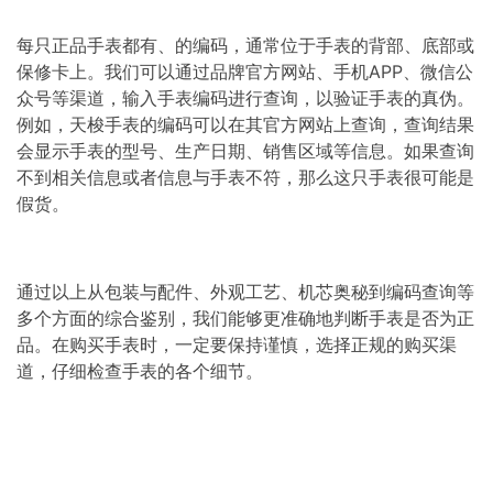
每只正品手表都有、的编码，通常位于手表的背部、底部或
保修卡上。我们可以通过品牌官方网站、手机APP、微信公
众号等渠道，输入手表编码进行查询，以验证手表的真伪。
例如，天梭手表的编码可以在其官方网站上查询，查询结果
会显示手表的型号、生产日期、销售区域等信息。如果查询
不到相关信息或者信息与手表不符，那么这只手表很可能是
假货。
通过以上从包装与配件、外观工艺、机芯奥秘到编码查询等
多个方面的综合鉴别，我们能够更准确地判断手表是否为正
品。在购买手表时，一定要保持谨慎，选择正规的购买渠
道，仔细检查手表的各个细节。