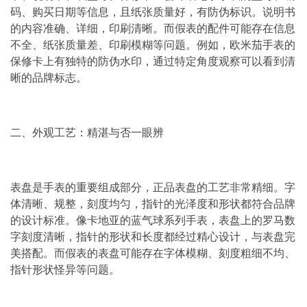
码、购买日期等信息，且纸张质量好，有防伪标识。说明书
的内容准确、详细，印刷清晰。而假表的配件可能存在信息
不全、纸张质量差、印刷模糊等问题。例如，欧米茄手表的
保修卡上有独特的防伪水印，通过特定角度观察可以看到清
晰的品牌标志。
二、外观工艺：精湛与否一眼辨
表盘是手表的重要组成部分，正品表盘的工艺非常精细。字
体清晰、规整，刻度均匀，指针的光泽度和形状都符合品牌
的设计标准。像卡地亚的蓝气球系列手表，表盘上的罗马数
字刻度清晰，指针的形状和长度都经过精心设计，与表盘完
美搭配。而假表的表盘可能存在字体模糊、刻度粗细不均、
指针形状怪异等问题。