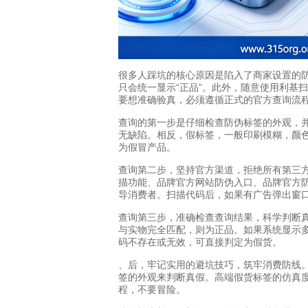
很多人踩坑的核心原因是陷入了商家设置的
只会统一显示“正品”。此外，随意使用利基
要想准确验真，必须遵循正式的官方查询流
查询的第一步是仔细检查防伪标签的外观，
无缺陷。相反，假标签，一般印刷模糊，颜
为假冒产品。
查询第二步，坚持官方渠道，拒绝所有第三
描功能、品牌官方网站防伪入口、品牌官方
导消费者。扫描代码后，如果有广告弹出窗
查询第三步，准确检查查询结果，科学判断真
与实物完全匹配，则为正品。如果系统显示
码不存在或无效，可直接判定为假货。
、后，牢记实用的避坑技巧，筑牢消费防线
签的外观来判断真假。高端假货标签的仿真
程，不要冒险。