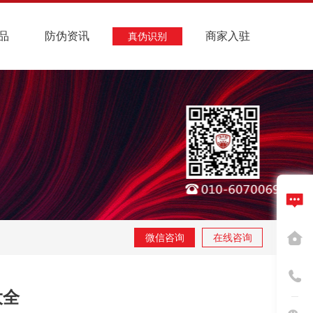
品
防伪资讯
商家入驻
真伪识别
微信咨询
在线咨询
大全