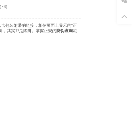
(
76
)
击包装附带的链接，相信页面上显示的“正
询，其实都是陷阱。掌握正规的
防伪查询
流