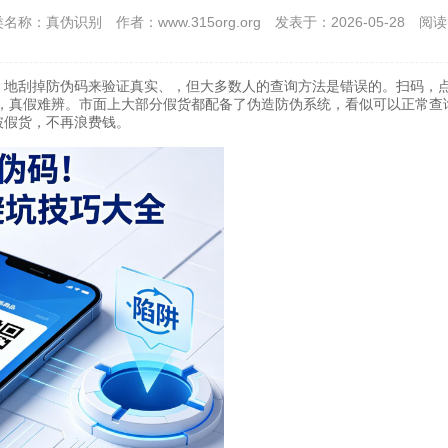
类名称：真伪识别
作者：www.315org.org
发表于：2026-05-28
阅读
、地刮掉防伪码来验证真实、，但大多数人的查询方法是错误的。扫码，点
导，真假难辨。市面上大部分假货都配备了伪造防伪系统，看似可以正常查
破假货，不再浪费钱。