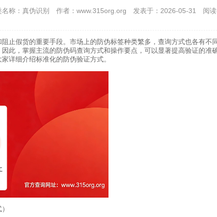
类名称：真伪识别
作者：www.315org.org
发表于：2026-05-31
阅读
和阻止假货的重要手段。市场上的防伪标签种类繁多，查询方式也各有不
。因此，掌握主流的防伪码查询方式和操作要点，可以显著提高验证的准
大家详细介绍标准化的防伪验证方式。
式）