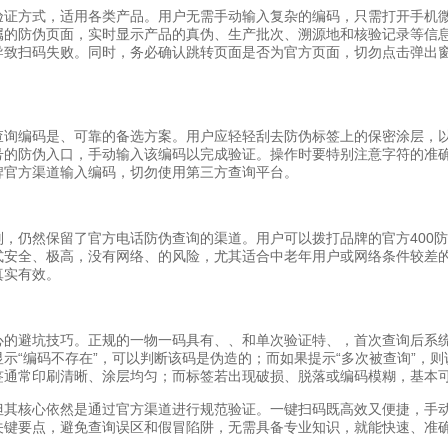
验证方式，适用各类产品。用户无需手动输入复杂的编码，只需打开手机
属的防伪页面，实时显示产品的真伪、生产批次、溯源地和核验记录等信
导致扫码失败。同时，务必确认跳转页面是否为官方页面，切勿点击弹出
查询编码是、可靠的备选方案。用户应轻轻刮去防伪标签上的保密涂层，
的防伪入口，手动输入该编码以完成验证。操作时要特别注意字符的准确、
牌官方渠道输入编码，切勿使用第三方查询平台。
，仍然保留了官方电话防伪查询的渠道。用户可以拨打品牌的官方400
式安全、极高，没有网络、的风险，尤其适合中老年用户或网络条件较差
真实有效。
心的避坑技巧。正规的一物一码具有、、和单次验证特、，首次查询后系
示“编码不存在”，可以判断该码是伪造的；而如果提示“多次被查询”，
签通常印刷清晰、涂层均匀；而标签若出现破损、脱落或编码模糊，基本
但其核心依然是通过官方渠道进行规范验证。一键扫码既高效又便捷，手
关键要点，避免查询误区和假冒陷阱，无需具备专业知识，就能快速、准