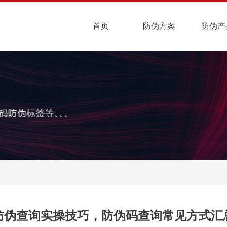
首页
防伪方案
防伪产
防伪查询实操技巧，防伪码查询常见方式汇