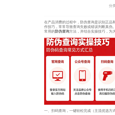
分
在产品消费的过程中，防伪查询是识别正品
作技巧，常常导致查询失败或错误判断真伪
常用的
防伪查询
方法，并结合实操技巧，为
一、扫码查询，一键轻松完成（主流优选方