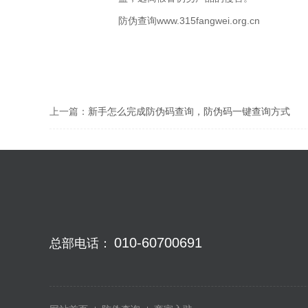
防伪查询www.315fangwei.org.cn
上一篇：
新手怎么完成防伪码查询，防伪码一键查询方式
010-60700691
总部电话：