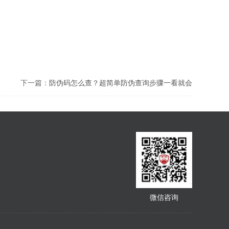
下一篇：
防伪码怎么查？超简单防伪查询步骤一看就会
微信咨询