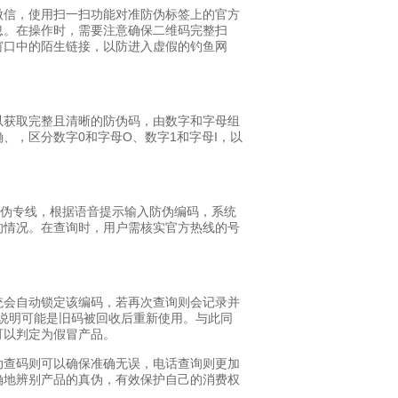
微信，使用扫一扫功能对准防伪标签上的官方
息。在操作时，需要注意确保二维码完整扫
窗口中的陌生链接，以防进入虚假的钓鱼网
以获取完整且清晰的防伪码，由数字和字母组
，区分数字0和字母O、数字1和字母I，以
防伪专线，根据语音提示输入防伪编码，系统
的情况。在查询时，用户需核实官方热线的号
统会自动锁定该编码，若再次查询则会记录并
则说明可能是旧码被回收后重新使用。与此同
可以判定为假冒产品。
动查码则可以确保准确无误，电话查询则更加
确地辨别产品的真伪，有效保护自己的消费权