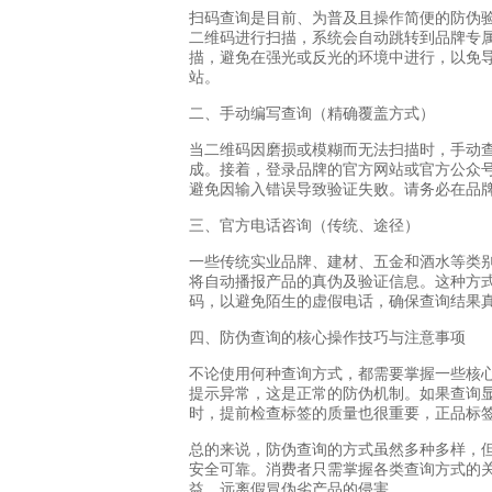
扫码查询是目前、为普及且操作简便的防伪
二维码进行扫描，系统会自动跳转到品牌专
描，避免在强光或反光的环境中进行，以免
站。
二、手动编写查询（精确覆盖方式）
当二维码因磨损或模糊而无法扫描时，手动
成。接着，登录品牌的官方网站或官方公众号
避免因输入错误导致验证失败。请务必在品
三、官方电话咨询（传统、途径）
一些传统实业品牌、建材、五金和酒水等类别
将自动播报产品的真伪及验证信息。这种方
码，以避免陌生的虚假电话，确保查询结果
四、防伪查询的核心操作技巧与注意事项
不论使用何种查询方式，都需要掌握一些核
提示异常，这是正常的防伪机制。如果查询显
时，提前检查标签的质量也很重要，正品标
总的来说，防伪查询的方式虽然多种多样，
安全可靠。消费者只需掌握各类查询方式的
益，远离假冒伪劣产品的侵害。