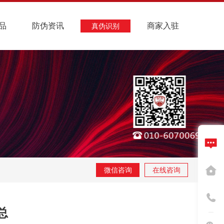
品
防伪资讯
商家入驻
真伪识别
微信咨询
在线咨询
总