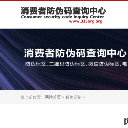
当前位置：
网站首页
>
真伪识别
>