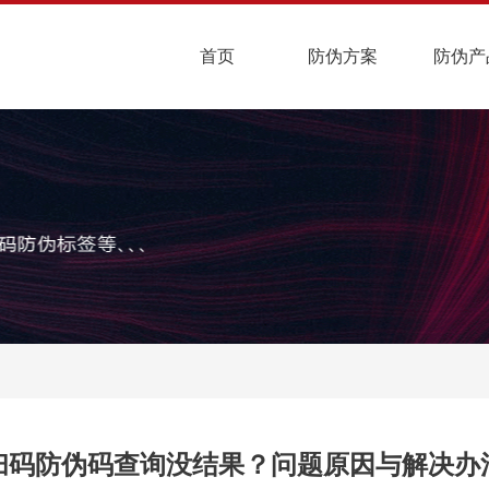
首页
防伪方案
防伪产
扫码防伪码查询没结果？问题原因与解决办