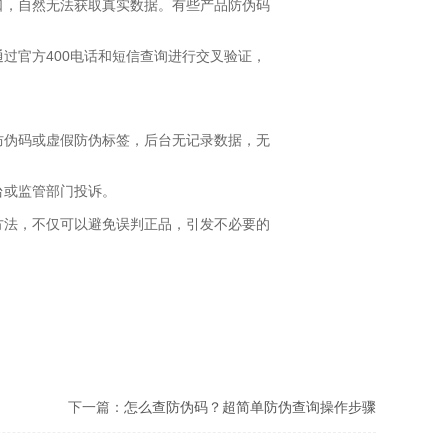
口，自然无法获取真实数据。有些产品防伪码
过官方400电话和短信查询进行交叉验证，
防伪码或虚假防伪标签，后台无记录数据，无
台或监管部门投诉。
方法，不仅可以避免误判正品，引发不必要的
下一篇：
怎么查防伪码？超简单防伪查询操作步骤