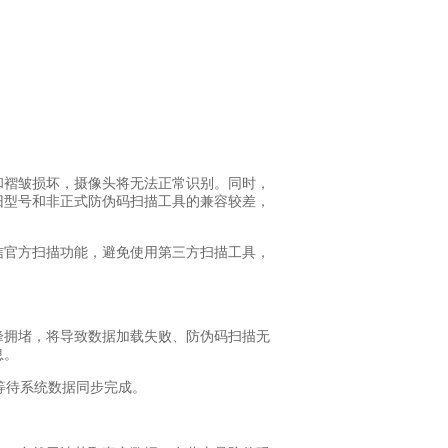
和褶皱损坏，摄像头将无法正常识别。同时，
旧型号和非正式防伪码扫描工具的兼容较差，
信官方扫描功能，避免使用第三方扫描工具，
峰拥堵，将导致数据加载失败、防伪码扫描无
息。
等待系统数据同步完成。