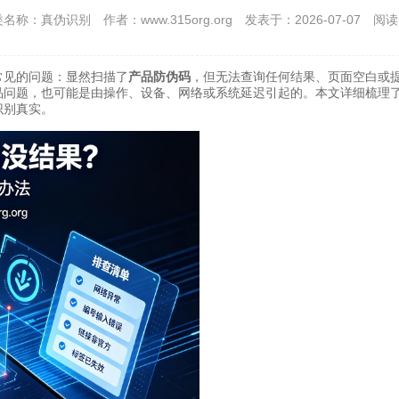
类名称：真伪识别
作者：www.315org.org
发表于：2026-07-07
阅读
常见的问题：显然扫描了
产品防伪码
，但无法查询任何结果、页面空白或
品问题，也可能是由操作、设备、网络或系统延迟引起的。本文详细梳理
识别真实。