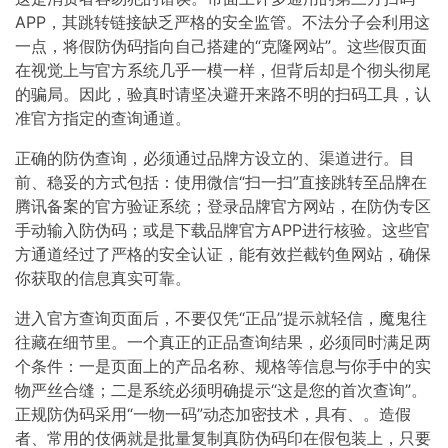
APP，其跳转链接缺乏严格的安全监管。不法分子会利用这
一点，将假防伪码指向自己搭建的“克隆网站”。这些假页面
在视觉上与官方系统几乎一模一样，但背后却是个彻头彻尾
的骗局。因此，验真时请坚决避开来路不明的扫码工具，认
准官方指定的查询通道。
正确的防伪查询，必须通过品牌方设立的、渠道进行。目
前、稳妥的方式包括：使用微信“扫一扫”直接跳转至品牌在
腾讯备案的官方验证系统；登录品牌官方网站，在防伪专区
手动输入防伪码；或是下载品牌官方APP进行核验。这些官
方通道经过了严格的安全认证，能有效拦截钓鱼网站，确保
你获取的信息真实可靠。
进入官方查询页面后，不要仅凭“正品”提示就轻信，魔鬼往
往藏在细节里。一个真正的正品查询结果，必须同时满足两
个条件：一是页面上的产品名称、规格等信息与你手中的实
物严丝合缝；二是系统必须明确提示“这是您的首次查询”。
正规防伪码采用“一物一码”动态加密技术，具有、。造假
者、常用的伎俩就是批量复制真防伪码印在假包装上，只要