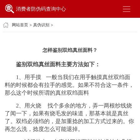
消费者防伪码查询中心
网站首页
>
真伪识别
>
怎样鉴别双绉真丝面料？
鉴别双绉真丝面料主要方法如下：
1、用手摸 一般当我们在用手触摸真丝双绉面
料的时候都会有拉手的感觉。如果不符合这一条件，
那么这个时候所谓的真丝双绉面料
2、用火烧 找个多余的地方，弄一两根纱线烧
了闻一下，如果有烧毛发的味道，那基本就是真丝
了。双绉必须绉的，是加重捻的加工方式过来的。你
再怎么洗，捻度怎么可能退掉。