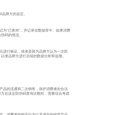
和品牌方的设定。
记为“已查询”，并记录在数据库中。如果消费
防伪码的情况。
地点进行验证，或者是因为品牌方认为一次防
，以便品牌方进行后续的数据分析和追溯。
产品的流通和二次销售，保护消费者的合法
牌方在设定防伪码查询次数时，需要综合考虑
态、消费者的购买行为以及潜在的假冒产品