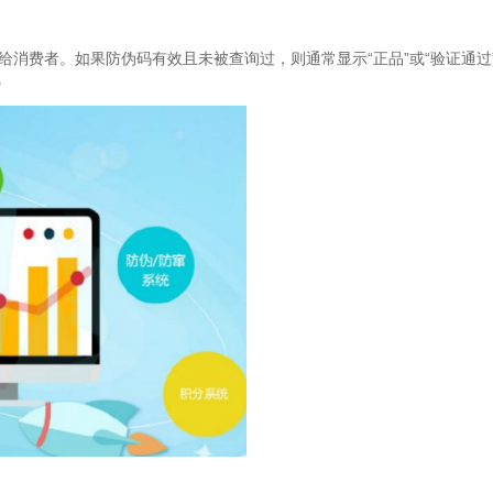
回给消费者。如果防伪码有效且未被查询过，则通常显示“正品”或“验证通
。