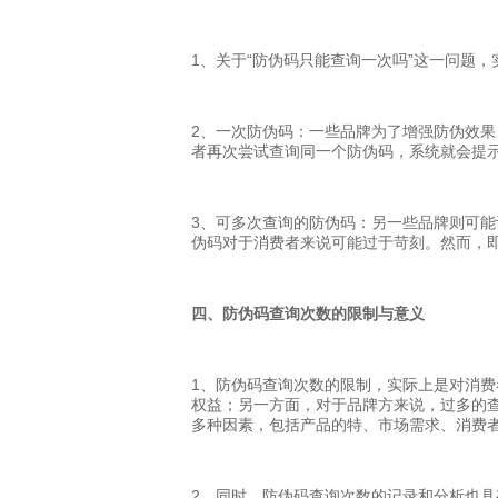
1、关于“防伪码只能查询一次吗”这一问题
2‌、一次防伪码‌：一些品牌为了增强防伪
者再次尝试查询同一个防伪码，系统就会提
‌3、可多次查询的防伪码‌：另一些品牌则
伪码对于消费者来说可能过于苛刻。然而，
四、防伪码查询次数的限制与意义
1、防伪码查询次数的限制，实际上是对消
权益；另一方面，对于品牌方来说，过多的
多种因素，包括产品的特、市场需求、消费
2、同时，防伪码查询次数的记录和分析也