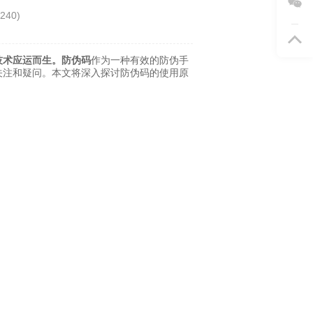
240
)
技术应运而生。
防伪码
作为一种有效的防伪手
关注和疑问。本文将深入探讨防伪码的使用原