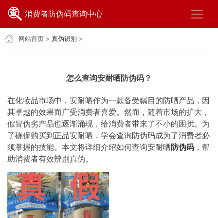
消费者防伪码查询中心
网站首页
>
真伪识别
>
怎么查询安耐晒防伪码？
在化妆品市场中，安耐晒作为一款备受瞩目的防晒产品，因
其卓越的效果而广受消费者喜爱。然而，随着市场的扩大，
假冒伪劣产品也逐渐涌现，给消费者带来了不小的困扰。为
了确保购买到正品安耐晒，学会查询防伪码成为了消费者必
须掌握的技能。本文将详细介绍如何查询安耐晒
防伪码
，帮
助消费者有效辨别真伪。