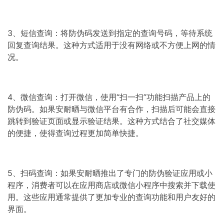
‌3、短信查询‌：将防伪码发送到指定的查询号码，等待系统
回复查询结果。这种方式适用于没有网络或不方便上网的情
况。
‌4、微信查询‌：打开微信，使用“扫一扫”功能扫描产品上的
防伪码。如果安耐晒与微信平台有合作，扫描后可能会直接
跳转到验证页面或显示验证结果。这种方式结合了社交媒体
的便捷，使得查询过程更加简单快捷。
‌5、扫码查询‌：如果安耐晒推出了专门的防伪验证应用或小
程序，消费者可以在应用商店或微信小程序中搜索并下载使
用。这些应用通常提供了更加专业的查询功能和用户友好的
界面。