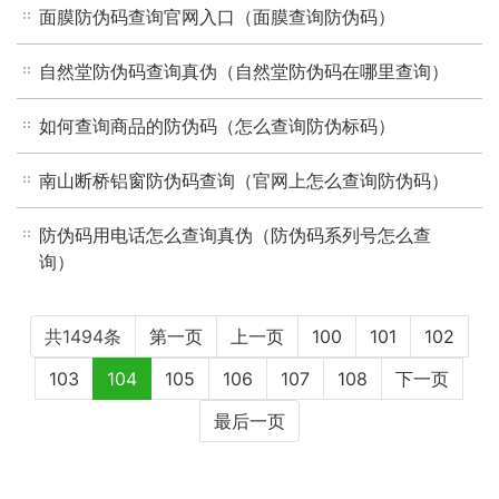
面膜防伪码查询官网入口（面膜查询防伪码）
自然堂防伪码查询真伪（自然堂防伪码在哪里查询）
如何查询商品的防伪码（怎么查询防伪标码）
南山断桥铝窗防伪码查询（官网上怎么查询防伪码）
防伪码用电话怎么查询真伪（防伪码系列号怎么查
询）
共1494条
第一页
上一页
100
101
102
103
104
105
106
107
108
下一页
最后一页