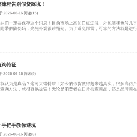
整流程告别假货踩坑！
26-06-16 阅读(15)
姐妹们一定要保存这个消息！目前市场上高仿口红泛滥，外包装和色号几
货附带假防伪码，光凭外观很难甄别。为了避免踩雷，可靠的方法就是进
查询特征
26-06-16 阅读(9)
码就认为是真品？这可大错特错！如今的假货做得越来越真实，很多高仿
的查询方法，就很容易被骗！无论是消费者在日常检查商品，还是品牌商
？手把手教你避坑
26-06-16 阅读(8)