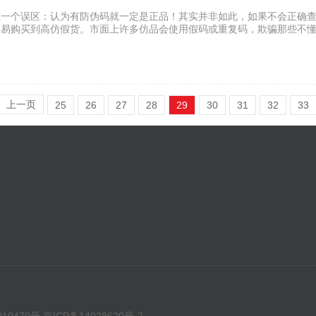
在一个误区：认为有防伪码就一定是正品！其实并非如此，如果不会正确
容易购买到高仿假货。市面上许多仿品会使用假码或重复码，欺骗那些不
上一页
25
26
27
28
29
30
31
32
33