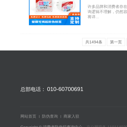
许多品牌和消费者存
询逻辑不理解，仍然
将详...
共1494条
第一页
010-60700691
总部电话：
网站首页
防伪查询
商家入驻