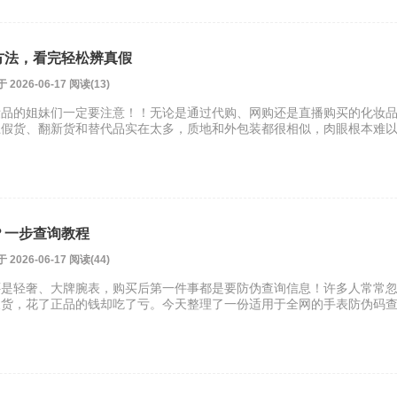
方法，看完轻松辨真假
26-06-17 阅读(13)
妆品的姐妹们一定要注意！！无论是通过代购、网购还是直播购买的化妆
上假货、翻新货和替代品实在太多，质地和外包装都很相似，肉眼根本难
？一步查询教程
26-06-17 阅读(44)
还是轻奢、大牌腕表，购买后第一件事都是要防伪查询信息！许多人常常
假货，花了正品的钱却吃了亏。今天整理了一份适用于全网的手表防伪码