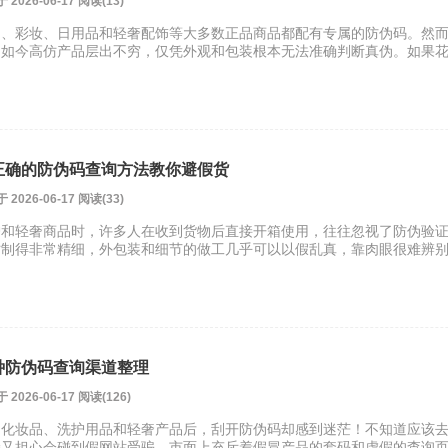
26-06-17 阅读(13)
品、彩妆、日用品和轻奢配饰等大多数正品商品都配有专属的防伪码。然
知如今高仿产品层出不穷，仅凭外观和包装根本无法准确判断真伪。如果
正确的防伪码查询方法教你避假货
26-06-17 阅读(33)
护和轻奢商品时，许多人在收到货物后直接开箱使用，往往忽视了防伪验
仿制得非常精细，外包装和细节的做工几乎可以以假乱真，靠肉眼很难辨
种防伪码查询渠道整理
26-06-17 阅读(126)
的化妆品、洗护用品和轻奢产品后，刮开防伪码却感到迷茫！不知道应该
接又担心会碰到假网站受骗。市面上充斥着假冒产品的套码和虚假的查询