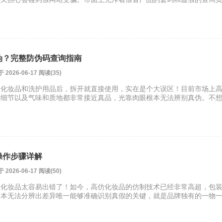
伪？完整防伪码查询指南
26-06-17 阅读(35)
、化妆品和洗护用品后，拆开就直接使用，实在是个大误区！目前市场上
体细节以及气味和质地都非常接近真品，光靠肉眼根本无法辨别真伪。不
操作步骤详解
26-06-17 阅读(50)
和化妆品太容易出错了！如今，高仿化妆品的仿制技术已经非常高超，包
根本无法分辨出差异唯一能够准确识别真假的关键，就是品牌独有的一物